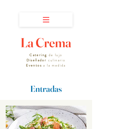
La Crema
Catering
de lujo
Diseñador
culinario
Eventos
a la medida
Entradas