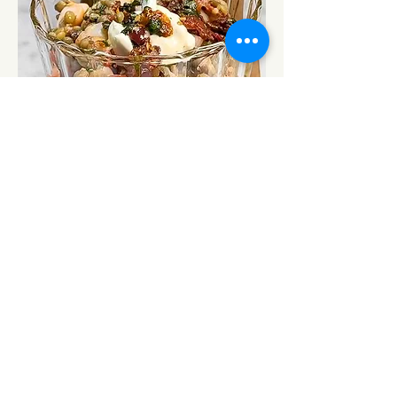
Langostinos con Dip de Yogurt
Griego, Lentejas y Aceitunas
Kalamata
Saborea la frescura del mar con
nuestros suculentos langostinos,
delicadamente cocinados para
resaltar su dulzura natural.
Acompañados de un cremoso dip
de yogurt griego, realzado con la
intensidad del aceite de oliva y el
cará¡cter inconfundible de las
aceitunas kalamata, esta
combinación seductora envuelve el